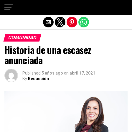
Salir de la versión móvil
COMUNIDAD
Historia de una escasez
anunciada
Published
5 años ago
on
abril 17, 2021
By
Redacción