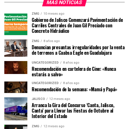
MÁS NOTICIAS
ZMG
10 meses ago
Gobierno de Jalisco Comenzará Pavimentación de
Carriles Centrales de Juan Gil Preciado con
Concreto Hidráulico
ZMG
8 años ago
Denuncian presuntas irregularidades por la venta
de terrenos a Caabsa Eagle en Guadalajara
UNCATEGORIZED
8 años ago
Recomendación en cartelera de Cine: «Nunca
estarás a salvo»
UNCATEGORIZED
8 años ago
Recomendación de la semana: «Mamá y Papá»
JALISCO
12 meses ago
Arranca la Gira del Concurso ‘Canta, Jalisco,
Canta’ para Llevar las Fiestas de Octubre al
Interior del Estado
ZMG
12 meses ago