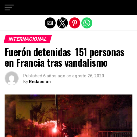
Salir de la versión móvil
INTERNACIONAL
Fuerón detenidas 151 personas
en Francia tras vandalismo
Published
6 años ago
on
agosto 26, 2020
By
Redacción