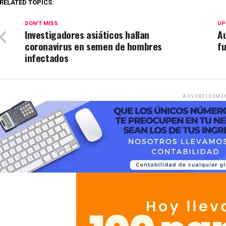
RELATED TOPICS:
DON'T MISS
UP
Investigadores asiáticos hallan
Au
coronavirus en semen de hombres
fu
infectados
ADVERTISEME