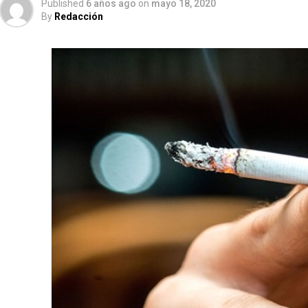
Published
6 años ago
on
mayo 18, 2020
By
Redacción