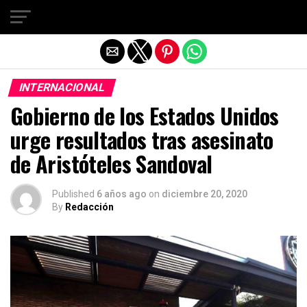
Salir de la versión móvil
INTERNACIONAL
Gobierno de los Estados Unidos
urge resultados tras asesinato
de Aristóteles Sandoval
Published
6 años ago
on
diciembre 20, 2020
By
Redacción