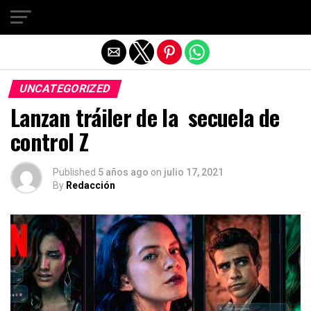
Salir de la versión móvil
UNCATEGORIZED
Lanzan tráiler de la secuela de
control Z
Published
5 años ago
on
julio 17, 2021
By
Redacción