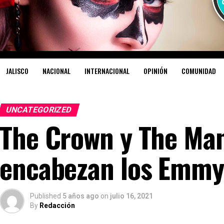
JALISCO
NACIONAL
INTERNACIONAL
OPINIÓN
COMUNIDAD
UNCATEGORIZED
The Crown y The Ma
encabezan los Emmy
Published
5 años ago
on
julio 16, 2021
By
Redacción