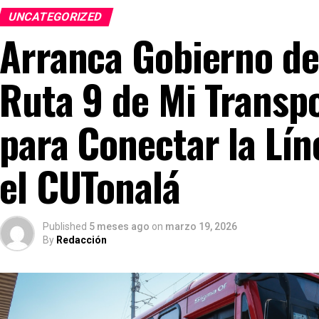
UNCATEGORIZED
Arranca Gobierno de
Ruta 9 de Mi Transpo
para Conectar la Lín
el CUTonalá
Published
5 meses ago
on
marzo 19, 2026
By
Redacción