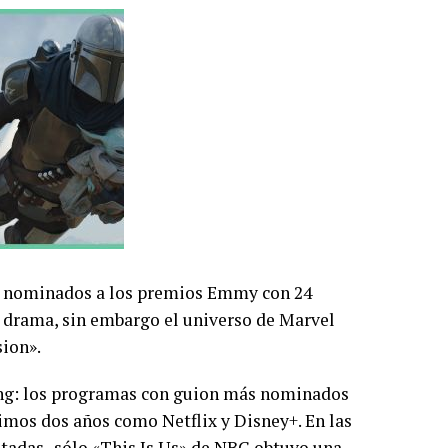
e nominados a los premios Emmy con 24
e drama, sin embargo el universo de Marvel
ion».
ing: los programas con guion más nominados
imos dos años como Netflix y Disney+. En las
itadas- sólo «This Is Us» de NBC obtuvo una