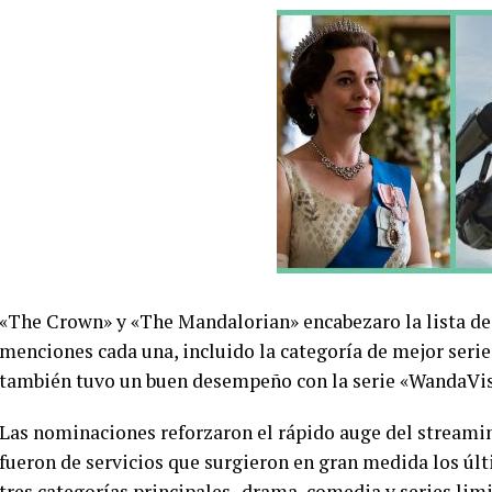
«The Crown» y «The Mandalorian» encabezaro la lista d
menciones cada una, incluido la categoría de mejor seri
también tuvo un buen desempeño con la serie «WandaVis
Las nominaciones reforzaron el rápido auge del stream
fueron de servicios que surgieron en gran medida los últ
tres categorías principales -drama, comedia y series lim