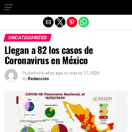
Salir de la versión móvil
UNCATEGORIZED
Llegan a 82 los casos de
Coronavirus en México
Published
6 años ago
on
marzo 17, 2020
By
Redacción