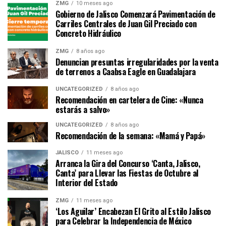
ZMG
10 meses ago
Gobierno de Jalisco Comenzará Pavimentación de
Carriles Centrales de Juan Gil Preciado con
Concreto Hidráulico
ZMG
8 años ago
Denuncian presuntas irregularidades por la venta
de terrenos a Caabsa Eagle en Guadalajara
UNCATEGORIZED
8 años ago
Recomendación en cartelera de Cine: «Nunca
estarás a salvo»
UNCATEGORIZED
8 años ago
Recomendación de la semana: «Mamá y Papá»
JALISCO
11 meses ago
Arranca la Gira del Concurso ‘Canta, Jalisco,
Canta’ para Llevar las Fiestas de Octubre al
Interior del Estado
ZMG
11 meses ago
‘Los Aguilar’ Encabezan El Grito al Estilo Jalisco
para Celebrar la Independencia de México