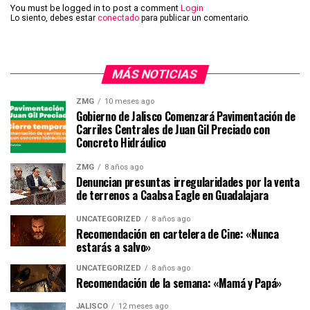
You must be logged in to post a comment
Login
Lo siento, debes estar
conectado
para publicar un comentario.
MÁS NOTICIAS
ZMG
10 meses ago
Gobierno de Jalisco Comenzará Pavimentación de
Carriles Centrales de Juan Gil Preciado con
Concreto Hidráulico
ZMG
8 años ago
Denuncian presuntas irregularidades por la venta
de terrenos a Caabsa Eagle en Guadalajara
UNCATEGORIZED
8 años ago
Recomendación en cartelera de Cine: «Nunca
estarás a salvo»
UNCATEGORIZED
8 años ago
Recomendación de la semana: «Mamá y Papá»
JALISCO
12 meses ago