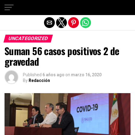
Salir de la versión móvil
UNCATEGORIZED
Suman 56 casos positivos 2 de
gravedad
Published
6 años ago
on
marzo 16, 2020
By
Redacción