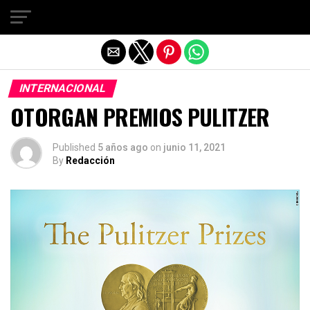
Salir de la versión móvil
INTERNACIONAL
OTORGAN PREMIOS PULITZER
Published
5 años ago
on
junio 11, 2021
By
Redacción