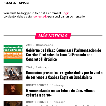
RELATED TOPICS:
You must be logged in to post a comment
Login
Lo siento, debes estar
conectado
para publicar un comentario.
MÁS NOTICIAS
ZMG
10 meses ago
Gobierno de Jalisco Comenzará Pavimentación de
Carriles Centrales de Juan Gil Preciado con
Concreto Hidráulico
ZMG
8 años ago
Denuncian presuntas irregularidades por la venta
de terrenos a Caabsa Eagle en Guadalajara
UNCATEGORIZED
8 años ago
Recomendación en cartelera de Cine: «Nunca
estarás a salvo»
UNCATEGORIZED
8 años ago