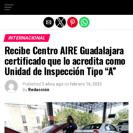
Salir de la versión móvil
INTERNACIONAL
Recibe Centro AIRE Guadalajara
certificado que lo acredita como
Unidad de Inspección Tipo “A”
Published
3 años ago
on
febrero 16, 2023
By
Redacción