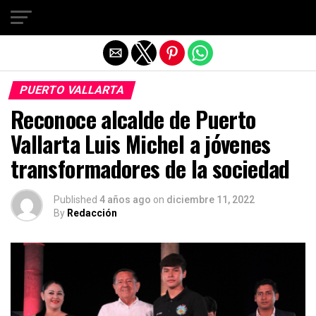
Salir de la versión móvil
PUERTO VALLARTA
Reconoce alcalde de Puerto
Vallarta Luis Michel a jóvenes
transformadores de la sociedad
Published
4 años ago
on
diciembre 11, 2022
By
Redacción