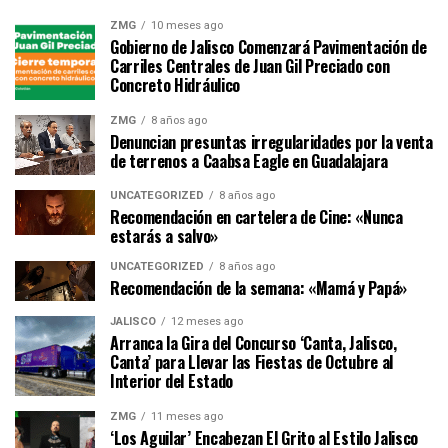
ZMG
10 meses ago
Gobierno de Jalisco Comenzará Pavimentación de
Carriles Centrales de Juan Gil Preciado con
Concreto Hidráulico
ZMG
8 años ago
Denuncian presuntas irregularidades por la venta
de terrenos a Caabsa Eagle en Guadalajara
UNCATEGORIZED
8 años ago
Recomendación en cartelera de Cine: «Nunca
estarás a salvo»
UNCATEGORIZED
8 años ago
Recomendación de la semana: «Mamá y Papá»
JALISCO
12 meses ago
Arranca la Gira del Concurso ‘Canta, Jalisco,
Canta’ para Llevar las Fiestas de Octubre al
Interior del Estado
ZMG
11 meses ago
‘Los Aguilar’ Encabezan El Grito al Estilo Jalisco