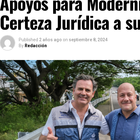
Apoyos para Moderni
Certeza Jurídica a s
Published
2 años ago
on
septiembre 8, 2024
By
Redacción