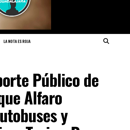
LA NOTA ES ROJA
porte Público de
ique Alfaro
utobuses y