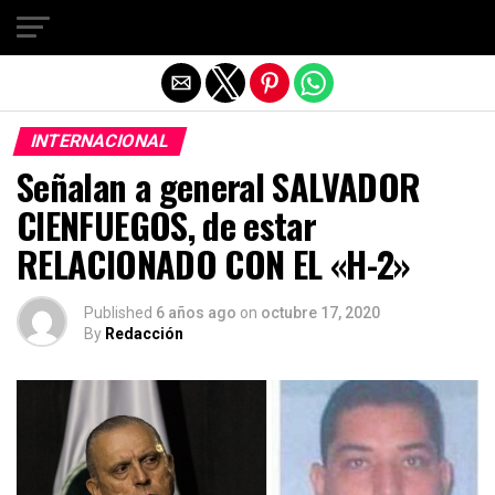
Salir de la versión móvil
INTERNACIONAL
Señalan a general SALVADOR
CIENFUEGOS, de estar
RELACIONADO CON EL «H-2»
Published
6 años ago
on
octubre 17, 2020
By
Redacción