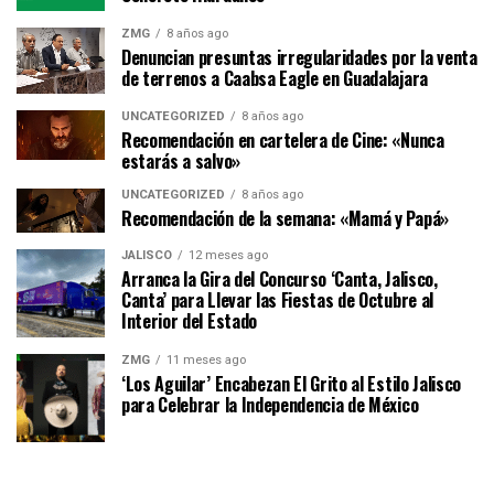
ZMG
8 años ago
Denuncian presuntas irregularidades por la venta
de terrenos a Caabsa Eagle en Guadalajara
UNCATEGORIZED
8 años ago
Recomendación en cartelera de Cine: «Nunca
estarás a salvo»
UNCATEGORIZED
8 años ago
Recomendación de la semana: «Mamá y Papá»
JALISCO
12 meses ago
Arranca la Gira del Concurso ‘Canta, Jalisco,
Canta’ para Llevar las Fiestas de Octubre al
Interior del Estado
ZMG
11 meses ago
‘Los Aguilar’ Encabezan El Grito al Estilo Jalisco
para Celebrar la Independencia de México