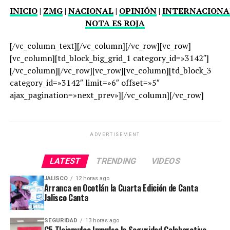
INICIO
|
ZMG
|
NACIONAL
|
OPINIÓN
|
INTERNACIONA
NOTA ES ROJA
[/vc_column_text][/vc_column][/vc_row][vc_row]
[vc_column][td_block_big_grid_1 category_id=»3142″]
[/vc_column][/vc_row][vc_row][vc_column][td_block_3
category_id=»3142″ limit=»6″ offset=»5″
ajax_pagination=»next_prev»][/vc_column][/vc_row]
ADVERTISEMENT
LATEST
TRENDING
VIDEOS
JALISCO
12 horas ago
Arranca en Ocotlán la Cuarta Edición de Canta
Jalisco Canta
SEGURIDAD
13 horas ago
C5 Tlajomulco Impulsa la Seguridad Colaborativa