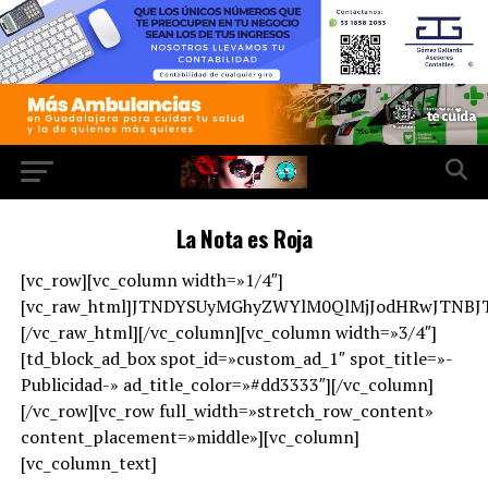
La Nota es Roja
[vc_row][vc_column width=»1/4″]
[vc_raw_html]JTNDYSUyMGhyZWYlM0QlMjJodHRwJTNB
[/vc_raw_html][/vc_column][vc_column width=»3/4″]
[td_block_ad_box spot_id=»custom_ad_1″ spot_title=»-
Publicidad-» ad_title_color=»#dd3333″][/vc_column]
[/vc_row][vc_row full_width=»stretch_row_content»
content_placement=»middle»][vc_column]
[vc_column_text]