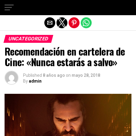
Salir de la versión móvil
UNCATEGORIZED
Recomendación en cartelera de
Cine: «Nunca estarás a salvo»
Published
8 años ago
on
mayo 28, 2018
By
admin