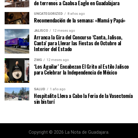
de terrenos a Caabsa Eagle en Guadalajara
UNCATEGORIZED
8 años ago
Recomendación de la semana: «Mamá y Papá»
JALISCO
12 meses ago
Arranca la Gira del Concurso ‘Canta, Jalisco,
Canta’ para Llevar las Fiestas de Octubre al
Interior del Estado
ZMG
12 meses ago
‘Los Aguilar’ Encabezan El Grito al Estilo Jalisco
para Celebrar la Independencia de México
SALUD
1 año ago
Hospitalito Lleva a Cabo la Feria de la Vasectomía
sin bisturí
Copyright © 2026 La Nota de Guadajara.