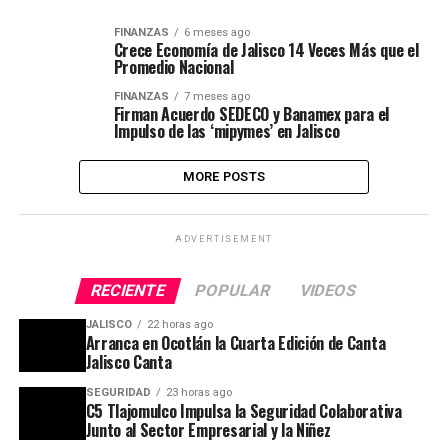
FINANZAS
6 meses ago
Crece Economía de Jalisco 14 Veces Más que el
Promedio Nacional
FINANZAS
7 meses ago
Firman Acuerdo SEDECO y Banamex para el
Impulso de las ‘mipymes’ en Jalisco
MORE POSTS
ADVERTISEMENT
RECIENTE
POPULAR
VIDEOS
JALISCO
22 horas ago
Arranca en Ocotlán la Cuarta Edición de Canta
Jalisco Canta
SEGURIDAD
23 horas ago
C5 Tlajomulco Impulsa la Seguridad Colaborativa
Junto al Sector Empresarial y la Niñez