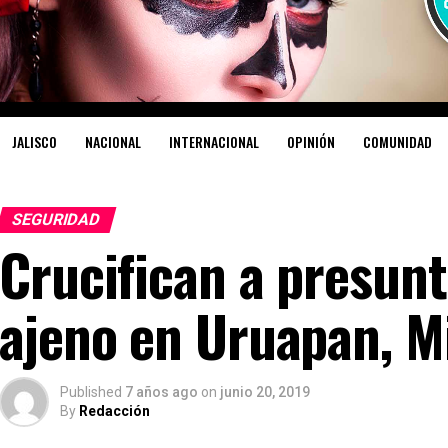
JALISCO
NACIONAL
INTERNACIONAL
OPINIÓN
COMUNIDAD
SEGURIDAD
Crucifican a presun
ajeno en Uruapan, M
Published
7 años ago
on
junio 20, 2019
By
Redacción