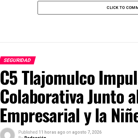
CLICK TO COM
SEGURIDAD
C5 Tlajomulco Impul
Colaborativa Junto a
Empresarial y la Niñ
Published
11 horas ago
on
agosto 7, 2026
By
Redacción