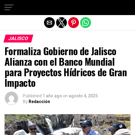
Salir de la versión móvil
JALISCO
Formaliza Gobierno de Jalisco
Alianza con el Banco Mundial
para Proyectos Hídricos de Gran
Impacto
Published
1 año ago
on
agosto 4, 2025
By
Redacción