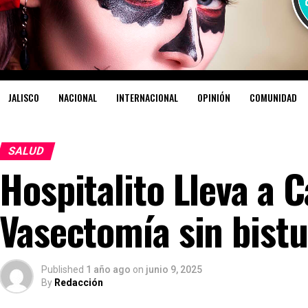
JALISCO
NACIONAL
INTERNACIONAL
OPINIÓN
COMUNIDAD
SALUD
Hospitalito Lleva a C
Vasectomía sin bistu
Published
1 año ago
on
junio 9, 2025
By
Redacción