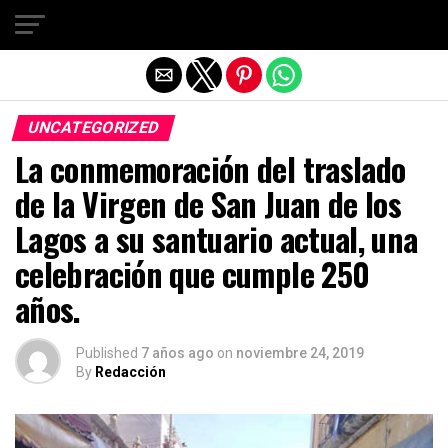
Salir de la versión móvil
UNCATEGORIZED
La conmemoración del traslado
de la Virgen de San Juan de los
Lagos a su santuario actual, una
celebración que cumple 250
años.
Published
7 años ago
on
noviembre 24, 2019
By
Redacción