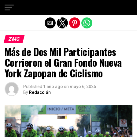
Salir de la versión móvil
ZMG
Más de Dos Mil Participantes
Corrieron el Gran Fondo Nueva
York Zapopan de Ciclismo
Published
1 año ago
on
mayo 6, 2025
By
Redacción