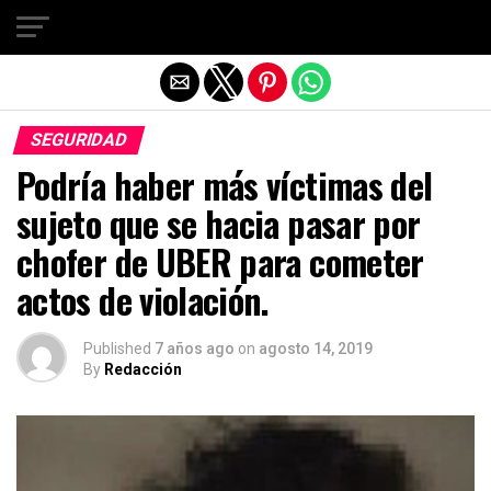
Salir de la versión móvil
SEGURIDAD
Podría haber más víctimas del
sujeto que se hacia pasar por
chofer de UBER para cometer
actos de violación.
Published
7 años ago
on
agosto 14, 2019
By
Redacción