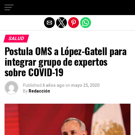
Salir de la versión móvil
SALUD
Postula OMS a López-Gatell para
integrar grupo de expertos
sobre COVID-19
Published
6 años ago
on
mayo 25, 2020
By
Redacción