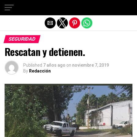
Salir de la versión móvil
SEGURIDAD
Rescatan y detienen.
Published
7 años ago
on
noviembre 7, 2019
By
Redacción