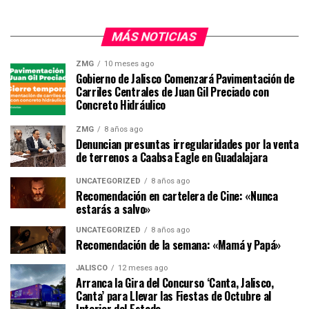
MÁS NOTICIAS
ZMG
10 meses ago
Gobierno de Jalisco Comenzará Pavimentación de
Carriles Centrales de Juan Gil Preciado con
Concreto Hidráulico
ZMG
8 años ago
Denuncian presuntas irregularidades por la venta
de terrenos a Caabsa Eagle en Guadalajara
UNCATEGORIZED
8 años ago
Recomendación en cartelera de Cine: «Nunca
estarás a salvo»
UNCATEGORIZED
8 años ago
Recomendación de la semana: «Mamá y Papá»
JALISCO
12 meses ago
Arranca la Gira del Concurso ‘Canta, Jalisco,
Canta’ para Llevar las Fiestas de Octubre al
Interior del Estado